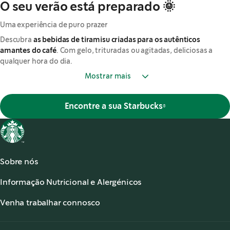
O seu verão está preparado 🌞
Uma experiência de puro prazer
Descubra
as bebidas de tiramisu criadas para os autênticos
amantes do café
. Com gelo, trituradas ou agitadas, deliciosas a
qualquer hora do dia.
Mostrar mais
Encontre a sua Starbucks®
Sobre nós
Acerca de Starbucks®
Informação Nutricional e Alergénicos
Os nossos Cafés
Informação Nutricional
Serviço de apoio ao cliente
Venha trabalhar connosco
Alergénicos
,
opens in a new tab
Perguntas frequentes
Starbucks® Partners
Acessibilidade
O meu lugar é aqui
,
opens in a new tab