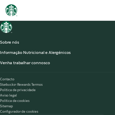
Sobre nós
Acerca de Starbucks®
Informação Nutricional e Alergénicos
Os nossos Cafés
Informação Nutricional
Serviço de apoio ao cliente
Venha trabalhar connosco
Alergénicos
,
opens in a new tab
Perguntas frequentes
Starbucks® Partners
Acessibilidade
O meu lugar é aqui
,
opens in a new tab
Contacto
Starbucks® Rewards Termos
Política de privacidade
Aviso legal
Política de cookies
Sitemap
Configurador de cookies