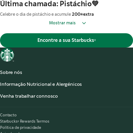
Última chamada: Pistáchio💚
Celebre o dia de pistáchio e acumule
200⭐extra
Mostrar mais
Encontre a sua Starbucks®
Sobre nós
Acerca de Starbucks®
Informação Nutricional e Alergénicos
Os nossos Cafés
Informação Nutricional
Serviço de apoio ao cliente
Venha trabalhar connosco
Alergénicos
,
opens in a new tab
Perguntas frequentes
Starbucks® Partners
Acessibilidade
O meu lugar é aqui
,
opens in a new tab
Contacto
Starbucks® Rewards Termos
Política de privacidade