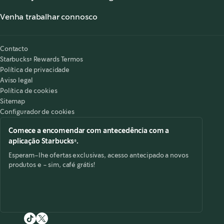
Os nossos Cafés
Informação Nutricional
Serviço de apoio ao cliente
Venha trabalhar connosco
Alergénicos
,
opens in a new tab
Perguntas frequentes
Starbucks® Partners
Acessibilidade
O meu lugar é aqui
,
opens in a new tab
Contacto
Starbucks® Rewards Termos
Política de privacidade
Aviso legal
Política de cookies
Sitemap
Configurador de cookies
Comece a encomendar com antecedência com a
aplicação Starbucks®.
Esperam-lhe ofertas exclusivas, acesso antecipado a novos
produtos e - sim, café grátis!