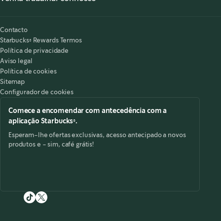
Alergénicos
,
opens in a new tab
Perguntas frequentes
Starbucks® Partners
Acessibilidade
O meu lugar é aqui
,
opens in a new tab
Contacto
Starbucks® Rewards Termos
Política de privacidade
Aviso legal
Política de cookies
Sitemap
Configurador de cookies
Comece a encomendar com antecedência com a
aplicação Starbucks®.
Esperam-lhe ofertas exclusivas, acesso antecipado a novos
produtos e - sim, café grátis!