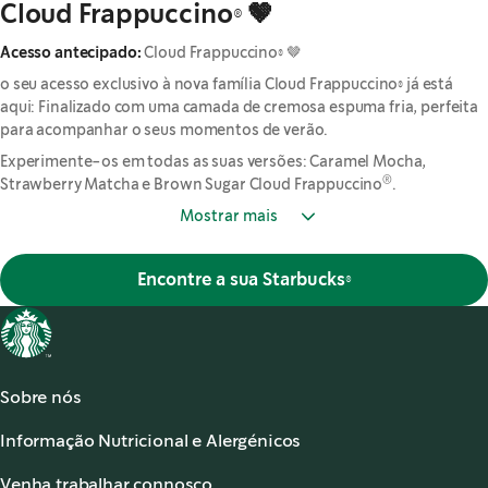
Cloud Frappuccino® 🤎
Acesso antecipado:
Cloud Frappuccino® 🤎
o seu acesso exclusivo à nova família Cloud Frappuccino® já está
aqui: Finalizado com uma camada de cremosa espuma fria, perfeita
para acompanhar o seus momentos de verão.
Experimente-os em todas as suas versões: Caramel Mocha,
®
Strawberry Matcha e Brown Sugar Cloud Frappuccino
.
Mostrar mais
Encontre a sua Starbucks®
Sobre nós
Acerca de Starbucks®
Informação Nutricional e Alergénicos
Os nossos Cafés
Informação Nutricional
Serviço de apoio ao cliente
Venha trabalhar connosco