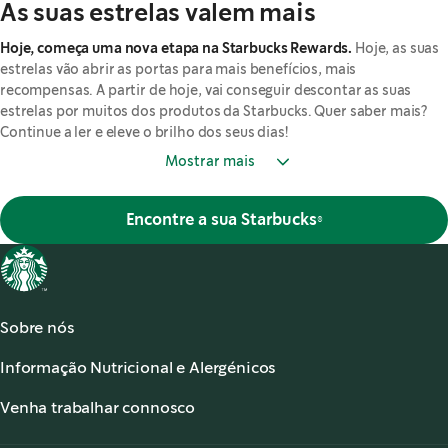
As suas estrelas valem mais
Hoje, começa uma nova etapa na Starbucks Rewards.
Hoje, as suas
estrelas vão abrir as portas para mais benefícios, mais
recompensas. A partir de hoje, vai conseguir descontar as suas
estrelas por muitos dos produtos da Starbucks. Quer saber mais?
Continue a ler e eleve o brilho dos seus dias!
Mostrar mais
Encontre a sua Starbucks®
Sobre nós
Acerca de Starbucks®
Informação Nutricional e Alergénicos
Os nossos Cafés
Informação Nutricional
Serviço de apoio ao cliente
Venha trabalhar connosco
Alergénicos
,
opens in a new tab
Perguntas frequentes
Starbucks® Partners
Acessibilidade