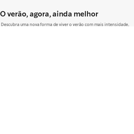
O verão, agora, ainda melhor
Descubra uma nova forma de viver o verão com mais intensidade,
as nossas novidades que vão refrescar os dias mais compridos de
sol.