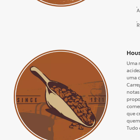
A
R
Hous
Uma m
acide
uma c
Carre
notas
propo
comem
que c
quem 
Tudo 