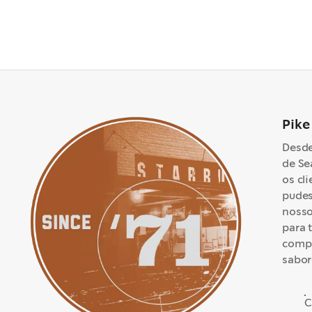
Pike
Desde
de Se
os cl
pudes
nosso
para 
compl
sabor
C