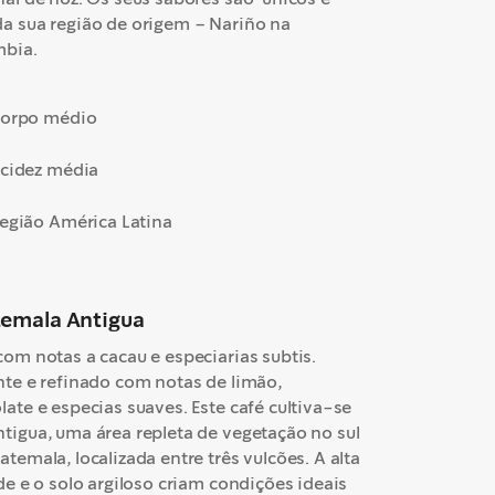
a sua região de origem – Nariño na
bia.
orpo médio
cidez média
egião América Latina
emala Antigua
com notas a cacau e especiarias subtis.
nte e refinado com notas de limão,
late e especias suaves. Este café cultiva-se
tigua, uma área repleta de vegetação no sul
atemala, localizada entre três vulcões. A alta
ude e o solo argiloso criam condições ideais