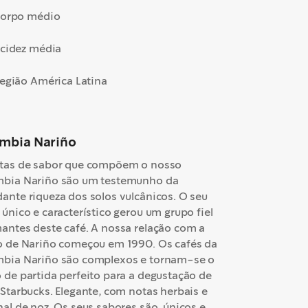
orpo médio
cidez média
egião América Latina
mbia Nariño
tas de sabor que compõem o nosso
bia Nariño são um testemunho da
ante riqueza dos solos vulcânicos. O seu
 único e característico gerou um grupo fiel
antes deste café. A nossa relação com a
o de Nariño começou em 1990. Os cafés da
bia Nariño são complexos e tornam-se o
 de partida perfeito para a degustação de
 Starbucks. Elegante, com notas herbais e
nal de noz. Os seus sabores são únicos e