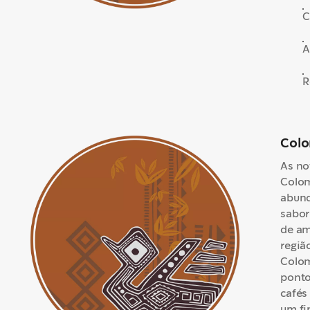
C
A
R
Colo
As no
Colom
abund
sabor
de am
regiã
Colom
ponto
cafés
um fi