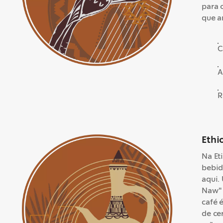
para 
que a
C
A
R
Ethi
Na Et
bebid
aqui.
Naw" 
café 
de ce