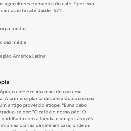
os agricultores e amantes do café. É por isso
mamos este café desde 1971.
orpo médio
cidez média
egião América Latina
opia
iópia, o café é muito mais do que uma
a. A primeira planta de café arábica cresceu
 Um antigo provérbio etíope: "Buna dabo
traduz-se por: "O café é o nosso pão" O
é partilhado com a família e amigos através
rimónias diárias de café em casa, onde os