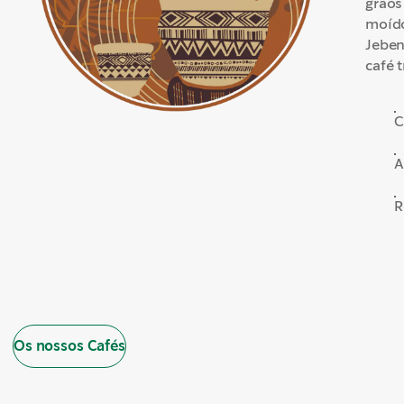
grãos
moído
Jeben
café 
C
A
R
Os nossos Cafés