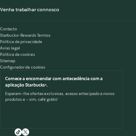
Informação Nutricional
Serviço de apoio ao cliente
Venha trabalhar connosco
Alergénicos
,
opens in a new tab
Perguntas frequentes
Starbucks® Partners
Acessibilidade
O meu lugar é aqui
,
opens in a new tab
Contacto
Starbucks® Rewards Termos
Política de privacidade
Aviso legal
Política de cookies
Sitemap
Configurador de cookies
Comece a encomendar com antecedência com a
aplicação Starbucks®.
Esperam-lhe ofertas exclusivas, acesso antecipado a novos
produtos e - sim, café grátis!