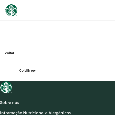
Voltar
Cold Brew
Sobre nós
Acerca de Starbucks®
Informação Nutricional e Alergénicos
Os nossos Cafés