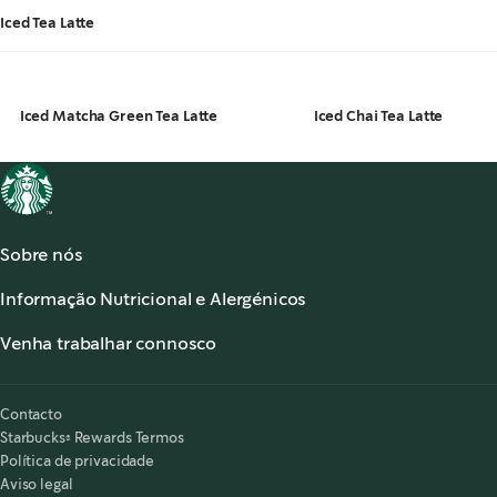
Iced Tea Latte
Iced Matcha Green Tea Latte
Iced Chai Tea Latte
Sobre nós
Acerca de Starbucks®
Informação Nutricional e Alergénicos
Os nossos Cafés
Informação Nutricional
Serviço de apoio ao cliente
Venha trabalhar connosco
Alergénicos
,
opens in a new tab
Perguntas frequentes
Starbucks® Partners
Acessibilidade
O meu lugar é aqui
,
opens in a new tab
Contacto
Starbucks® Rewards Termos
Política de privacidade
Aviso legal