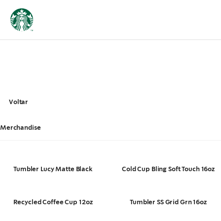
Voltar
Merchandise
Tumbler Lucy Matte Black
Cold Cup Bling Soft Touch 16oz
Recycled Coffee Cup 12oz
Tumbler SS Grid Grn 16oz