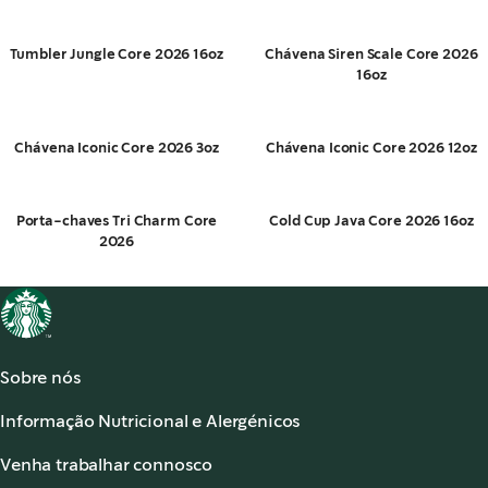
Tumbler Jungle Core 2026 16oz
Chávena Siren Scale Core 2026
16oz
Chávena Iconic Core 2026 3oz
Chávena Iconic Core 2026 12oz
Porta-chaves Tri Charm Core
Cold Cup Java Core 2026 16oz
2026
Sobre nós
Acerca de Starbucks®
Informação Nutricional e Alergénicos
Os nossos Cafés
Informação Nutricional
Serviço de apoio ao cliente
Venha trabalhar connosco
Alergénicos
,
opens in a new tab
Perguntas frequentes